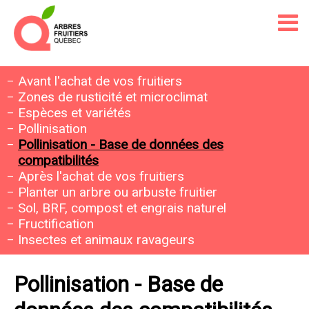
Avant l'achat de vos fruitiers
Zones de rusticité et microclimat
Espèces et variétés
Pollinisation
Pollinisation - Base de données des
compatibilités
Après l'achat de vos fruitiers
Planter un arbre ou arbuste fruitier
Sol, BRF, compost et engrais naturel
Fructification
Insectes et animaux ravageurs
Pollinisation - Base de