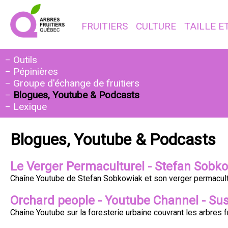
FRUITIERS
CULTURE
TAILLE E
Outils
Pépinières
Groupe d'échange de fruitiers
Blogues, Youtube & Podcasts
Lexique
Blogues, Youtube & Podcasts
Le Verger Permaculturel - Stefan Sobk
Chaîne Youtube de Stefan Sobkowiak et son verger permacult
Orchard people - Youtube Channel - Su
Chaîne Youtube sur la foresterie urbaine couvrant les arbres fr