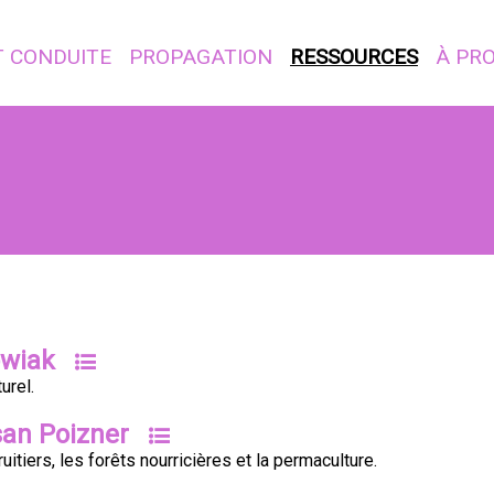
T CONDUITE
PROPAGATION
RESSOURCES
À PR
owiak
urel.
san Poizner
uitiers, les forêts nourricières et la permaculture.